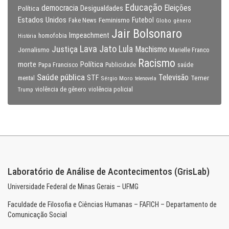
Educação
Eleições
democracia
Política
Desigualdades
Estados Unidos
Feminismo
Futebol
Fake News
Globo
gênero
Jair Bolsonaro
Impeachment
homofobia
História
Lava Jato
Justiça
Lula
Machismo
Jornalismo
Marielle Franco
Racismo
morte
Política
Papa Francisco
Publicidade
saúde
Saúde pública
Televisão
STF
Temer
mental
Sérgio Moro
telenovela
violência policial
Trump
violência de gênero
Laboratório de Análise de Acontecimentos (GrisLab)
Universidade Federal de Minas Gerais – UFMG
Faculdade de Filosofia e Ciências Humanas – FAFICH – Departamento de
Comunicação Social