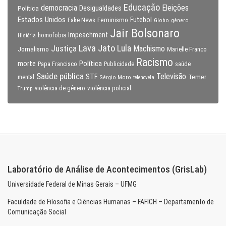
Educação
Eleições
democracia
Política
Desigualdades
Estados Unidos
Feminismo
Futebol
Fake News
Globo
gênero
Jair Bolsonaro
Impeachment
homofobia
História
Lava Jato
Justiça
Lula
Machismo
Jornalismo
Marielle Franco
Racismo
morte
Política
Papa Francisco
Publicidade
saúde
Saúde pública
Televisão
STF
Temer
mental
Sérgio Moro
telenovela
violência policial
Trump
violência de gênero
Laboratório de Análise de Acontecimentos (GrisLab)
Universidade Federal de Minas Gerais – UFMG
Faculdade de Filosofia e Ciências Humanas – FAFICH – Departamento de
Comunicação Social