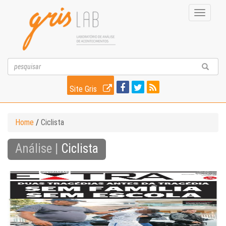
Toggle
navigati
Site Gris
Home
/
Ciclista
Análise |
Ciclista