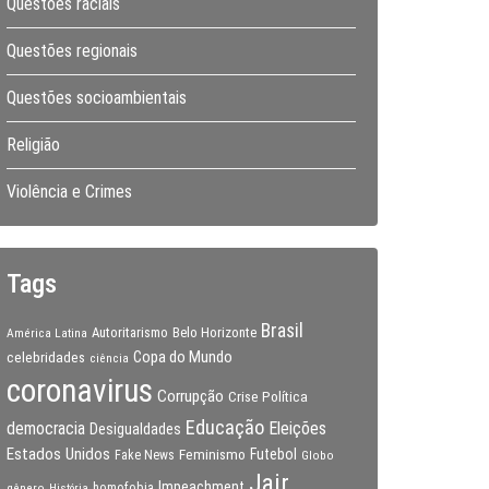
Questões raciais
Questões regionais
Questões socioambientais
Religião
Violência e Crimes
Tags
Brasil
Autoritarismo
Belo Horizonte
América Latina
Copa do Mundo
celebridades
ciência
coronavirus
Corrupção
Crise Política
Educação
Eleições
democracia
Desigualdades
Estados Unidos
Feminismo
Futebol
Fake News
Globo
Jair
Impeachment
gênero
homofobia
História