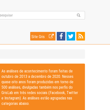
Site Gris
As análises de acontecimento foram feitas de
outubro de 2013 a dezembro de 2020. Nesses
quase oito anos foram produzidas em torno de
500 análises, divulgadas também nos perfis do
GrisLab em três redes sociais (Facebook, Twitter
e Instagram). As análises estão agrupadas nas
categorias abaixo.