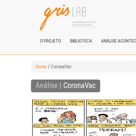
O PROJETO
BIBLIOTECA
ANÁLISE ACONTE
Home
/
CoronaVac
Análise |
CoronaVac