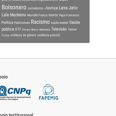
Bolsonaro
Lava Jato
Justiça
Jornalismo
Lula
Machismo
morte
Marielle Franco
Papa Francisco
Racismo
Saúde
Política
Publicidade
saúde mental
pública
Televisão
STF
Temer
Sérgio Moro
telenovela
violência policial
Trump
violência de gênero
poio
poio Institucional