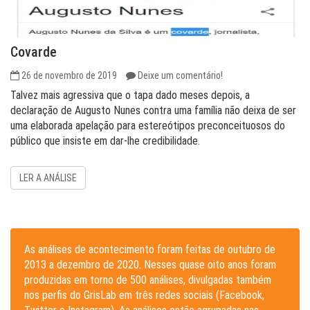
Covarde
26 de novembro de 2019
Deixe um comentário!
T a l v e z m a i s a g r e s s i v a q u e o t a p a d a d o m e s e s d e p o i s , a
d e c l a r a ç ã o d e A u g u s t o N u n e s c o n t r a u m a f a m í l i a n ã o d e i x a d e s e r
u m a e l a b o r a d a a p e l a ç ã o p a r a e s t e r e ó t i p o s p r e c o n c e i t u o s o s d o
p ú b l i c o q u e i n s i s t e e m d a r - l h e c r e d i b i l id a d e .
LER A ANÁLISE
As análises de acontecimento foram feitas de outubro de
2013 a dezembro de 2020. Nesses quase oito anos foram
produzidas em torno de 500 análises, divulgadas também
nos perfis do GrisLab em três redes sociais (Facebook,