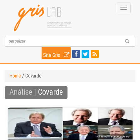
Toggle
navigati
Site Gris
Home
/
Covarde
Análise |
Covarde