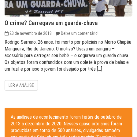
O crime? Carregava um guarda-chuva
23 de novembro de 2018
Deixe um comentário!
Rodrigo Serrano, 26 anos, foi morto por policiais no Morro Chapéu
Mangueira, Rio de Janeiro. O motivo? Usava um canguru –
acessório para carregar seu bebê – e segurava um guarda chuva.
Os objetos foram confundidos com um colete à prova de balas e
um fuzil e por isso o jovem foi alvejado por três […]
LER A ANÁLISE
As análises de acontecimento foram feitas de outubro de
2013 a dezembro de 2020. Nesses quase oito anos foram
produzidas em torno de 500 análises, divulgadas também