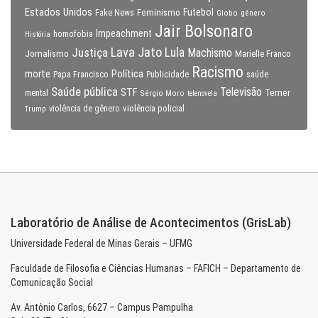
Estados Unidos
Feminismo
Futebol
Fake News
Globo
gênero
Jair Bolsonaro
Impeachment
homofobia
História
Lava Jato
Justiça
Lula
Machismo
Jornalismo
Marielle Franco
Racismo
morte
Política
Papa Francisco
Publicidade
saúde
Saúde pública
Televisão
STF
Temer
mental
Sérgio Moro
telenovela
violência policial
Trump
violência de gênero
Laboratório de Análise de Acontecimentos (GrisLab)
Universidade Federal de Minas Gerais – UFMG
Faculdade de Filosofia e Ciências Humanas – FAFICH – Departamento de
Comunicação Social
Av. Antônio Carlos, 6627 – Campus Pampulha