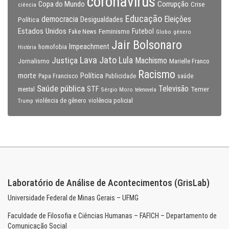
coronavirus
Copa do Mundo
Corrupção
Crise
ciência
Educação
Eleições
democracia
Política
Desigualdades
Estados Unidos
Feminismo
Futebol
Fake News
Globo
gênero
Jair Bolsonaro
Impeachment
homofobia
História
Lava Jato
Justiça
Lula
Machismo
Jornalismo
Marielle Franco
Racismo
morte
Política
Papa Francisco
Publicidade
saúde
Saúde pública
Televisão
STF
Temer
mental
Sérgio Moro
telenovela
violência policial
Trump
violência de gênero
Laboratório de Análise de Acontecimentos (GrisLab)
Universidade Federal de Minas Gerais – UFMG
Faculdade de Filosofia e Ciências Humanas – FAFICH – Departamento de
Comunicação Social