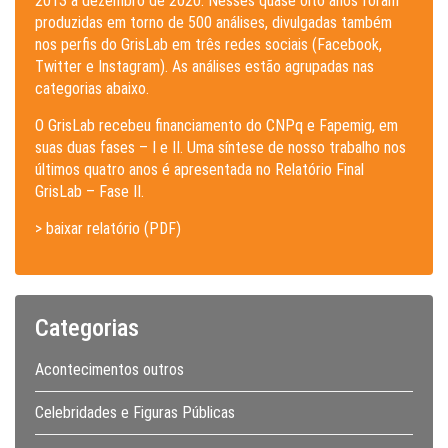
2013 a dezembro de 2020. Nesses quase oito anos foram
produzidas em torno de 500 análises, divulgadas também
nos perfis do GrisLab em três redes sociais (Facebook,
Twitter e Instagram). As análises estão agrupadas nas
categorias abaixo.
O GrisLab recebeu financiamento do CNPq e Fapemig, em
suas duas fases – I e II. Uma síntese de nosso trabalho nos
últimos quatro anos é apresentada no Relatório Final
GrisLab – Fase II.
> baixar relatório (PDF)
Categorias
Acontecimentos outros
Celebridades e Figuras Públicas