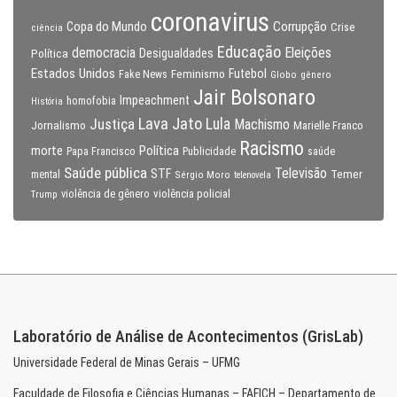
coronavirus
Copa do Mundo
Corrupção
Crise
ciência
Educação
Eleições
democracia
Política
Desigualdades
Estados Unidos
Feminismo
Futebol
Fake News
Globo
gênero
Jair Bolsonaro
Impeachment
homofobia
História
Lava Jato
Justiça
Lula
Machismo
Jornalismo
Marielle Franco
Racismo
morte
Política
Papa Francisco
Publicidade
saúde
Saúde pública
Televisão
STF
Temer
mental
Sérgio Moro
telenovela
violência policial
Trump
violência de gênero
Laboratório de Análise de Acontecimentos (GrisLab)
Universidade Federal de Minas Gerais – UFMG
Faculdade de Filosofia e Ciências Humanas – FAFICH – Departamento de