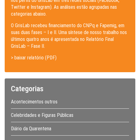
nos perfis do GrisLab em três redes sociais (Facebook,
Twitter e Instagram). As análises estão agrupadas nas
categorias abaixo.
O GrisLab recebeu financiamento do CNPq e Fapemig, em
suas duas fases – I e II. Uma síntese de nosso trabalho nos
últimos quatro anos é apresentada no Relatório Final
GrisLab – Fase II.
> baixar relatório (PDF)
Categorias
Acontecimentos outros
Celebridades e Figuras Públicas
Diário da Quarentena