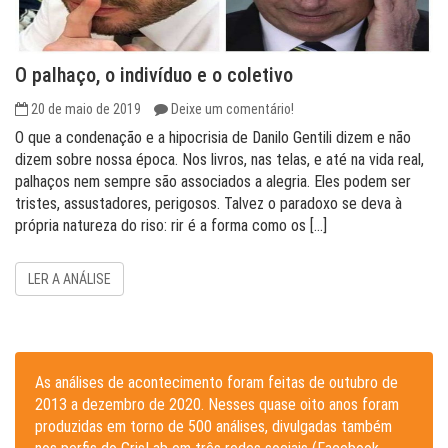
O palhaço, o indivíduo e o coletivo
20 de maio de 2019
Deixe um comentário!
O que a condenação e a hipocrisia de Danilo Gentili dizem e não
dizem sobre nossa época. Nos livros, nas telas, e até na vida real,
palhaços nem sempre são associados a alegria. Eles podem ser
tristes, assustadores, perigosos. Talvez o paradoxo se deva à
própria natureza do riso: rir é a forma como os […]
LER A ANÁLISE
As análises de acontecimento foram feitas de outubro de
2013 a dezembro de 2020. Nesses quase oito anos foram
produzidas em torno de 500 análises, divulgadas também