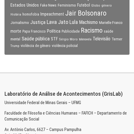
Estados Unidos
Feminismo
Futebol
Fake News
Globo
gênero
Jair Bolsonaro
Impeachment
homofobia
História
Lava Jato
Justiça
Lula
Machismo
Jornalismo
Marielle Franco
Racismo
morte
Política
Papa Francisco
Publicidade
saúde
Saúde pública
Televisão
STF
Temer
mental
Sérgio Moro
telenovela
violência policial
Trump
violência de gênero
Laboratório de Análise de Acontecimentos (GrisLab)
Universidade Federal de Minas Gerais – UFMG
Faculdade de Filosofia e Ciências Humanas – FAFICH – Departamento de
Comunicação Social
Av. Antônio Carlos, 6627 – Campus Pampulha