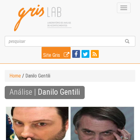
Toggle
navigati
Site Gris
Home
/
Danilo Gentili
Análise |
Danilo Gentili