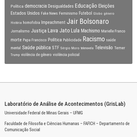
Educação
Eleições
democracia
Política
Desigualdades
Estados Unidos
Feminismo
Futebol
Fake News
Globo
gênero
Jair Bolsonaro
Impeachment
homofobia
História
Lava Jato
Justiça
Lula
Machismo
Jornalismo
Marielle Franco
Racismo
morte
Política
Papa Francisco
Publicidade
saúde
Saúde pública
Televisão
STF
Temer
mental
Sérgio Moro
telenovela
violência policial
Trump
violência de gênero
Laboratório de Análise de Acontecimentos (GrisLab)
Universidade Federal de Minas Gerais – UFMG
Faculdade de Filosofia e Ciências Humanas – FAFICH – Departamento de
Comunicação Social