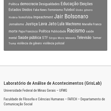
Educação
Eleições
democracia
Política
Desigualdades
Estados Unidos
Feminismo
Futebol
Fake News
Globo
gênero
Jair Bolsonaro
Impeachment
homofobia
História
Lava Jato
Justiça
Lula
Machismo
Jornalismo
Marielle Franco
Racismo
morte
Política
Papa Francisco
Publicidade
saúde
Saúde pública
Televisão
STF
Temer
mental
Sérgio Moro
telenovela
violência policial
Trump
violência de gênero
Laboratório de Análise de Acontecimentos (GrisLab)
Universidade Federal de Minas Gerais – UFMG
Faculdade de Filosofia e Ciências Humanas – FAFICH – Departamento de
Comunicação Social