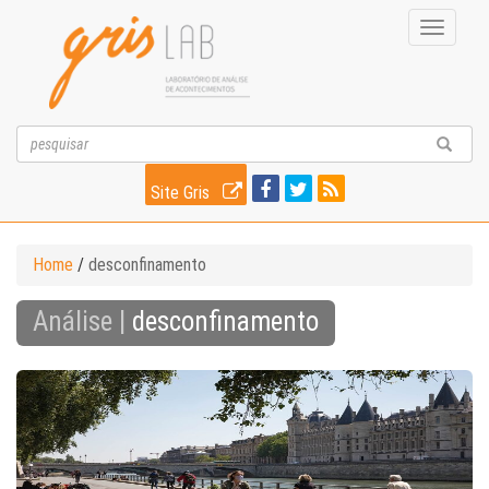
Toggle
navigati
Site Gris
Home
/
desconfinamento
Análise |
desconfinamento