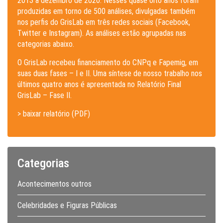
2013 a dezembro de 2020. Nesses quase oito anos foram
produzidas em torno de 500 análises, divulgadas também
nos perfis do GrisLab em três redes sociais (Facebook,
Twitter e Instagram). As análises estão agrupadas nas
categorias abaixo.
O GrisLab recebeu financiamento do CNPq e Fapemig, em
suas duas fases – I e II. Uma síntese de nosso trabalho nos
últimos quatro anos é apresentada no Relatório Final
GrisLab – Fase II.
> baixar relatório (PDF)
Categorias
Acontecimentos outros
Celebridades e Figuras Públicas