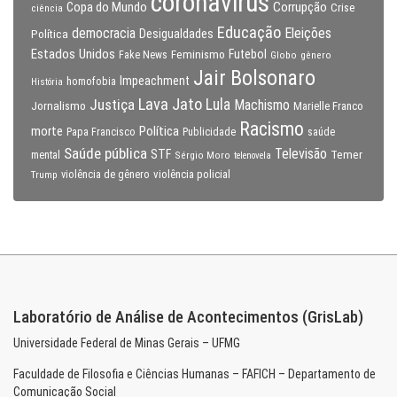
coronavirus
Copa do Mundo
Corrupção
Crise
ciência
Educação
Eleições
democracia
Política
Desigualdades
Estados Unidos
Feminismo
Futebol
Fake News
Globo
gênero
Jair Bolsonaro
Impeachment
homofobia
História
Lava Jato
Justiça
Lula
Machismo
Jornalismo
Marielle Franco
Racismo
morte
Política
Papa Francisco
Publicidade
saúde
Saúde pública
Televisão
STF
Temer
mental
Sérgio Moro
telenovela
violência policial
Trump
violência de gênero
Laboratório de Análise de Acontecimentos (GrisLab)
Universidade Federal de Minas Gerais – UFMG
Faculdade de Filosofia e Ciências Humanas – FAFICH – Departamento de
Comunicação Social