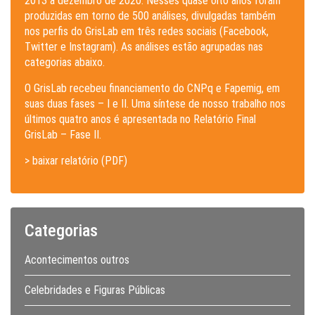
2013 a dezembro de 2020. Nesses quase oito anos foram
produzidas em torno de 500 análises, divulgadas também
nos perfis do GrisLab em três redes sociais (Facebook,
Twitter e Instagram). As análises estão agrupadas nas
categorias abaixo.
O GrisLab recebeu financiamento do CNPq e Fapemig, em
suas duas fases – I e II. Uma síntese de nosso trabalho nos
últimos quatro anos é apresentada no Relatório Final
GrisLab – Fase II.
> baixar relatório (PDF)
Categorias
Acontecimentos outros
Celebridades e Figuras Públicas