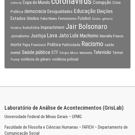
coronavirus
Copa do Mundo
Corrupção
Crise
ciência
Educação
Eleições
democracia
Política
Desigualdades
Estados Unidos
Feminismo
Futebol
Fake News
Globo
gênero
Jair Bolsonaro
Impeachment
homofobia
História
Lava Jato
Justiça
Lula
Machismo
Jornalismo
Marielle Franco
Racismo
morte
Política
Papa Francisco
Publicidade
saúde
Saúde pública
Televisão
STF
Temer
mental
Sérgio Moro
telenovela
violência policial
Trump
violência de gênero
Laboratório de Análise de Acontecimentos (GrisLab)
Universidade Federal de Minas Gerais – UFMG
Faculdade de Filosofia e Ciências Humanas – FAFICH – Departamento de
Comunicação Social