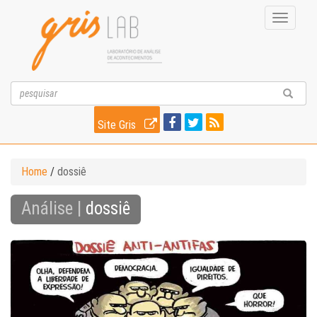
Toggle
navigati
Site Gris
Home
/
dossiê
Análise |
dossiê