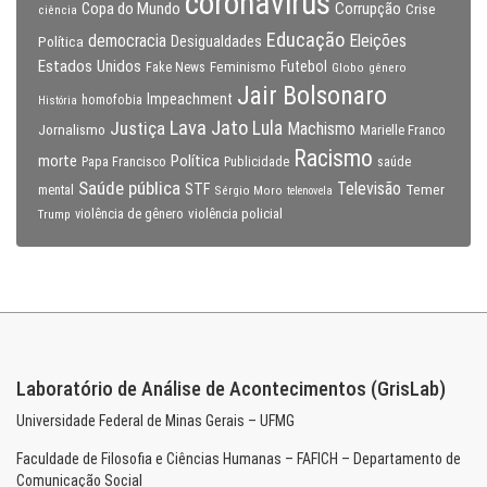
coronavirus
Copa do Mundo
Corrupção
Crise
ciência
Educação
Eleições
democracia
Política
Desigualdades
Estados Unidos
Feminismo
Futebol
Fake News
Globo
gênero
Jair Bolsonaro
Impeachment
homofobia
História
Lava Jato
Justiça
Lula
Machismo
Jornalismo
Marielle Franco
Racismo
morte
Política
Papa Francisco
Publicidade
saúde
Saúde pública
Televisão
STF
Temer
mental
Sérgio Moro
telenovela
violência policial
Trump
violência de gênero
Laboratório de Análise de Acontecimentos (GrisLab)
Universidade Federal de Minas Gerais – UFMG
Faculdade de Filosofia e Ciências Humanas – FAFICH – Departamento de
Comunicação Social