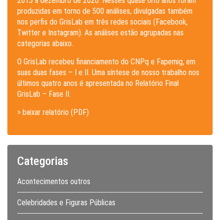
2013 a dezembro de 2020. Nesses quase oito anos foram
produzidas em torno de 500 análises, divulgadas também
nos perfis do GrisLab em três redes sociais (Facebook,
Twitter e Instagram). As análises estão agrupadas nas
categorias abaixo.
O GrisLab recebeu financiamento do CNPq e Fapemig, em
suas duas fases – I e II. Uma síntese de nosso trabalho nos
últimos quatro anos é apresentada no Relatório Final
GrisLab – Fase II.
> baixar relatório (PDF)
Categorias
Acontecimentos outros
Celebridades e Figuras Públicas