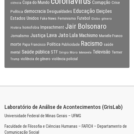
coronavirus
Copa do Mundo
Corrupção
Crise
ciência
Educação
Eleições
democracia
Política
Desigualdades
Estados Unidos
Feminismo
Futebol
Fake News
Globo
gênero
Jair Bolsonaro
Impeachment
homofobia
História
Lava Jato
Justiça
Lula
Machismo
Jornalismo
Marielle Franco
Racismo
morte
Política
Papa Francisco
Publicidade
saúde
Saúde pública
Televisão
STF
Temer
mental
Sérgio Moro
telenovela
violência policial
Trump
violência de gênero
Laboratório de Análise de Acontecimentos (GrisLab)
Universidade Federal de Minas Gerais – UFMG
Faculdade de Filosofia e Ciências Humanas – FAFICH – Departamento de
Comunicação Social