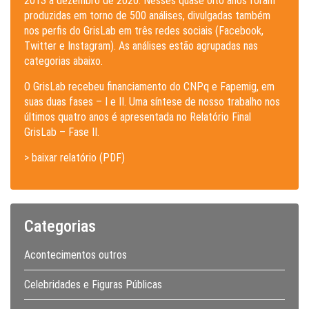
2013 a dezembro de 2020. Nesses quase oito anos foram
produzidas em torno de 500 análises, divulgadas também
nos perfis do GrisLab em três redes sociais (Facebook,
Twitter e Instagram). As análises estão agrupadas nas
categorias abaixo.
O GrisLab recebeu financiamento do CNPq e Fapemig, em
suas duas fases – I e II. Uma síntese de nosso trabalho nos
últimos quatro anos é apresentada no Relatório Final
GrisLab – Fase II.
> baixar relatório (PDF)
Categorias
Acontecimentos outros
Celebridades e Figuras Públicas