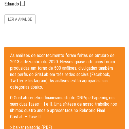
Eduardo […]
LER A ANÁLISE
As análises de acontecimento foram feitas de outubro de
2013 a dezembro de 2020. Nesses quase oito anos foram
produzidas em torno de 500 análises, divulgadas também
nos perfis do GrisLab em três redes sociais (Facebook,
Twitter e Instagram). As análises estão agrupadas nas
categorias abaixo.
O GrisLab recebeu financiamento do CNPq e Fapemig, em
suas duas fases – I e II. Uma síntese de nosso trabalho nos
últimos quatro anos é apresentada no Relatório Final
GrisLab – Fase II.
> baixar relatório (PDF)