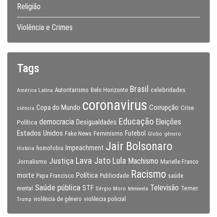
Religião
Violência e Crimes
Tags
Brasil
celebridades
Autoritarismo
Belo Horizonte
América Latina
coronavirus
Copa do Mundo
Corrupção
Crise
ciência
Educação
Eleições
democracia
Política
Desigualdades
Estados Unidos
Feminismo
Futebol
Fake News
Globo
gênero
Jair Bolsonaro
Impeachment
homofobia
História
Lava Jato
Justiça
Lula
Machismo
Jornalismo
Marielle Franco
Racismo
morte
Política
Papa Francisco
Publicidade
saúde
Saúde pública
Televisão
STF
Temer
mental
Sérgio Moro
telenovela
violência policial
Trump
violência de gênero