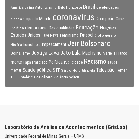
Brasil
celebridades
Autoritarismo
Belo Horizonte
América Latina
coronavirus
Copa do Mundo
Corrupção
Crise
ciência
Educação
Eleições
democracia
Política
Desigualdades
Estados Unidos
Feminismo
Futebol
Fake News
Globo
gênero
Jair Bolsonaro
Impeachment
homofobia
História
Lava Jato
Justiça
Lula
Machismo
Jornalismo
Marielle Franco
Racismo
morte
Política
Papa Francisco
Publicidade
saúde
Saúde pública
Televisão
STF
Temer
mental
Sérgio Moro
telenovela
violência policial
Trump
violência de gênero
Laboratório de Análise de Acontecimentos (GrisLab)
Universidade Federal de Minas Gerais – UFMG