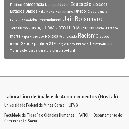
Educação
Eleições
democracia
Política
Desigualdades
Estados Unidos
Feminismo
Futebol
Fake News
Globo
gênero
Jair Bolsonaro
Impeachment
homofobia
História
Lava Jato
Justiça
Lula
Machismo
Jornalismo
Marielle Franco
Racismo
morte
Política
Papa Francisco
Publicidade
saúde
Saúde pública
Televisão
STF
Temer
mental
Sérgio Moro
telenovela
violência policial
Trump
violência de gênero
Laboratório de Análise de Acontecimentos (GrisLab)
Universidade Federal de Minas Gerais – UFMG
Faculdade de Filosofia e Ciências Humanas – FAFICH – Departamento de
Comunicação Social