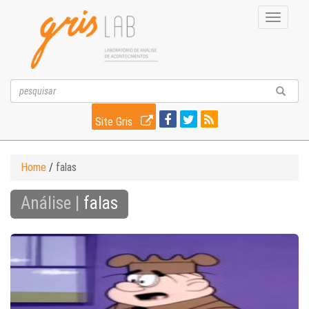
Toggle
navigati
Site Gris
Home
/
falas
Análise |
falas