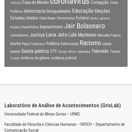
coronavirus
Copa do Mundo
Corrupção
Crise
ciência
Educação
Eleições
democracia
Política
Desigualdades
Estados Unidos
Feminismo
Futebol
Fake News
Globo
gênero
Jair Bolsonaro
Impeachment
homofobia
História
Lava Jato
Justiça
Lula
Machismo
Jornalismo
Marielle Franco
Racismo
morte
Política
Papa Francisco
Publicidade
saúde
Saúde pública
Televisão
STF
Temer
mental
Sérgio Moro
telenovela
violência policial
Trump
violência de gênero
Laboratório de Análise de Acontecimentos (GrisLab)
Universidade Federal de Minas Gerais – UFMG
Faculdade de Filosofia e Ciências Humanas – FAFICH – Departamento de
Comunicação Social