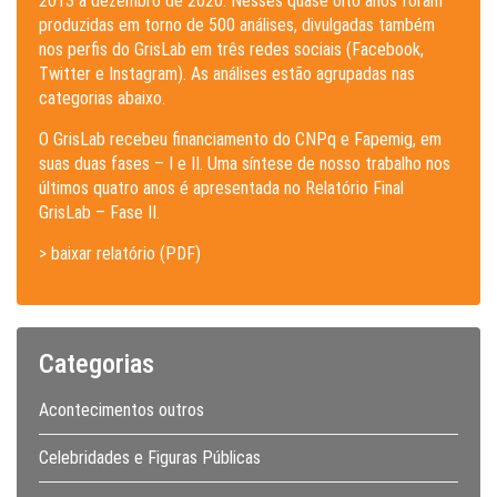
2013 a dezembro de 2020. Nesses quase oito anos foram
produzidas em torno de 500 análises, divulgadas também
nos perfis do GrisLab em três redes sociais (Facebook,
Twitter e Instagram). As análises estão agrupadas nas
categorias abaixo.
O GrisLab recebeu financiamento do CNPq e Fapemig, em
suas duas fases – I e II. Uma síntese de nosso trabalho nos
últimos quatro anos é apresentada no Relatório Final
GrisLab – Fase II.
> baixar relatório (PDF)
Categorias
Acontecimentos outros
Celebridades e Figuras Públicas