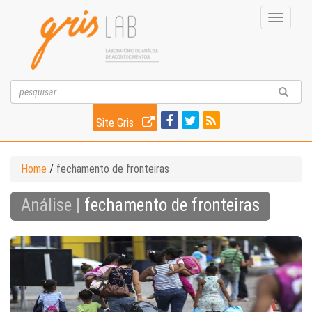
Toggle
navigati
Site Gris
Home
/
fechamento de fronteiras
Análise |
fechamento de fronteiras