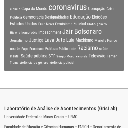
coronavirus
Copa do Mundo
Corrupção
Crise
ciência
Educação
Eleições
democracia
Política
Desigualdades
Estados Unidos
Feminismo
Futebol
Fake News
Globo
gênero
Jair Bolsonaro
Impeachment
homofobia
História
Lava Jato
Justiça
Lula
Machismo
Jornalismo
Marielle Franco
Racismo
morte
Política
Papa Francisco
Publicidade
saúde
Saúde pública
Televisão
STF
Temer
mental
Sérgio Moro
telenovela
violência policial
Trump
violência de gênero
Laboratório de Análise de Acontecimentos (GrisLab)
Universidade Federal de Minas Gerais – UFMG
Faculdade de Filosofia e Ciências Humanas – FAFICH – Departamento de