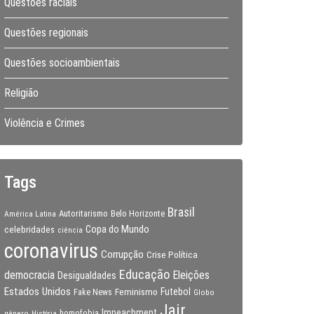
Questões raciais
Questões regionais
Questões socioambientais
Religião
Violência e Crimes
Tags
Brasil
Autoritarismo
Belo Horizonte
América Latina
Copa do Mundo
celebridades
ciência
coronavirus
Corrupção
Crise Política
Educação
Eleições
democracia
Desigualdades
Estados Unidos
Feminismo
Futebol
Fake News
Globo
Jair
Impeachment
gênero
homofobia
História