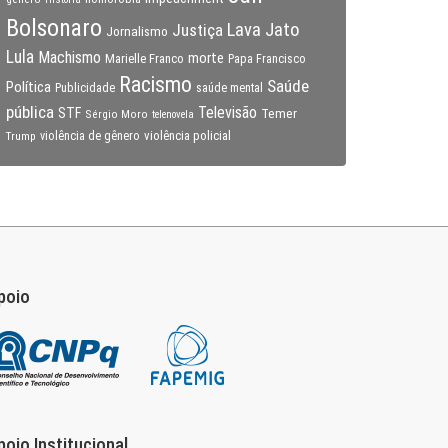
Bolsonaro
Lava Jato
Justiça
Jornalismo
Lula
Machismo
morte
Marielle Franco
Papa Francisco
Racismo
Saúde
Política
Publicidade
saúde mental
pública
Televisão
STF
Temer
Sérgio Moro
telenovela
violência policial
Trump
violência de gênero
poio
poio Institucional