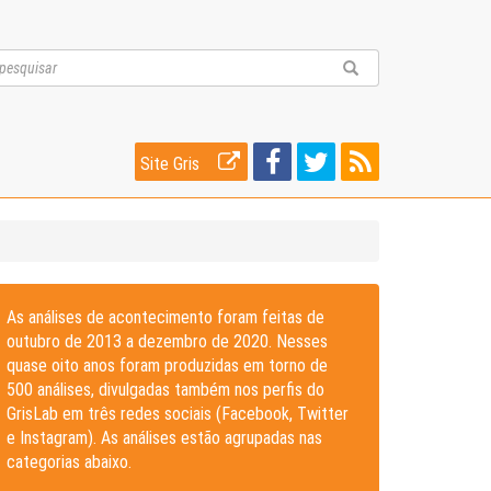
Site Gris
As análises de acontecimento foram feitas de
outubro de 2013 a dezembro de 2020. Nesses
quase oito anos foram produzidas em torno de
500 análises, divulgadas também nos perfis do
GrisLab em três redes sociais (Facebook, Twitter
e Instagram). As análises estão agrupadas nas
categorias abaixo.