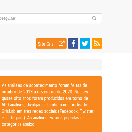
Site Gris
As análises de acontecimento foram feitas de
outubro de 2013 a dezembro de 2020. Nesses
quase oito anos foram produzidas em torno de
500 análises, divulgadas também nos perfis do
GrisLab em três redes sociais (Facebook, Twitter
e Instagram). As análises estão agrupadas nas
categorias abaixo.