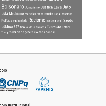
Bolsonaro
Lava Jato
Justiça
Jornalismo
Lula
Machismo
morte
Marielle Franco
Papa Francisco
Racismo
Saúde
Política
Publicidade
saúde mental
pública
Televisão
STF
Temer
Sérgio Moro
telenovela
violência policial
Trump
violência de gênero
poio
poio Institucional