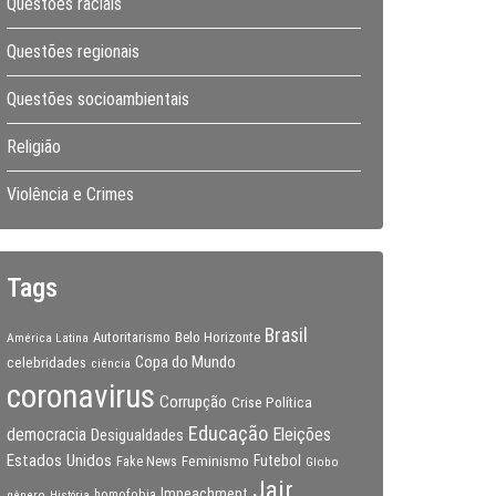
Questões raciais
Questões regionais
Questões socioambientais
Religião
Violência e Crimes
Tags
Brasil
Autoritarismo
Belo Horizonte
América Latina
Copa do Mundo
celebridades
ciência
coronavirus
Corrupção
Crise Política
Educação
Eleições
democracia
Desigualdades
Estados Unidos
Feminismo
Futebol
Fake News
Globo
Jair
Impeachment
gênero
homofobia
História