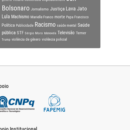
Bolsonaro
Lava Jato
Justiça
Jornalismo
Lula
Machismo
morte
Marielle Franco
Papa Francisco
Racismo
Saúde
Política
Publicidade
saúde mental
pública
Televisão
STF
Temer
Sérgio Moro
telenovela
violência policial
Trump
violência de gênero
poio
poio Institucional