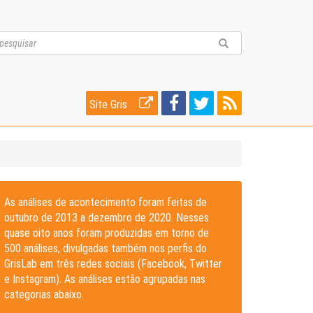
Site Gris
As análises de acontecimento foram feitas de
outubro de 2013 a dezembro de 2020. Nesses
quase oito anos foram produzidas em torno de
500 análises, divulgadas também nos perfis do
GrisLab em três redes sociais (Facebook, Twitter
e Instagram). As análises estão agrupadas nas
categorias abaixo.