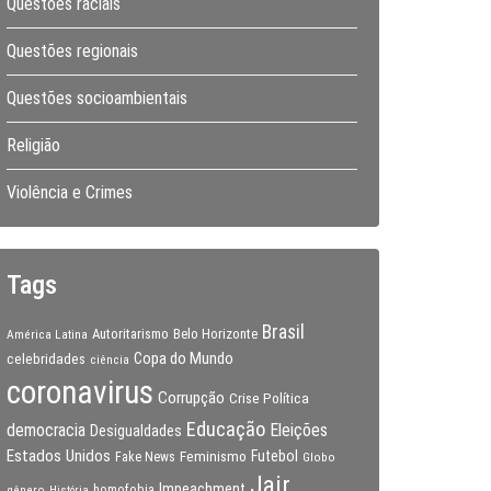
Questões raciais
Questões regionais
Questões socioambientais
Religião
Violência e Crimes
Tags
Brasil
Autoritarismo
Belo Horizonte
América Latina
Copa do Mundo
celebridades
ciência
coronavirus
Corrupção
Crise Política
Educação
Eleições
democracia
Desigualdades
Estados Unidos
Feminismo
Futebol
Fake News
Globo
Jair
Impeachment
gênero
homofobia
História