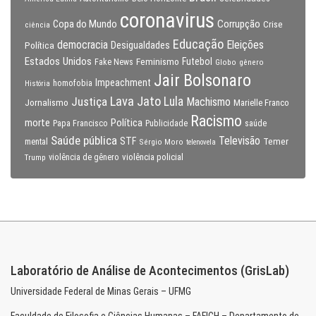
coronavirus
Copa do Mundo
Corrupção
Crise
ciência
Educação
Eleições
democracia
Política
Desigualdades
Estados Unidos
Feminismo
Futebol
Fake News
Globo
gênero
Jair Bolsonaro
Impeachment
homofobia
História
Lava Jato
Justiça
Lula
Machismo
Jornalismo
Marielle Franco
Racismo
morte
Política
Papa Francisco
Publicidade
saúde
Saúde pública
Televisão
STF
Temer
mental
Sérgio Moro
telenovela
violência policial
Trump
violência de gênero
Laboratório de Análise de Acontecimentos (GrisLab)
Universidade Federal de Minas Gerais – UFMG