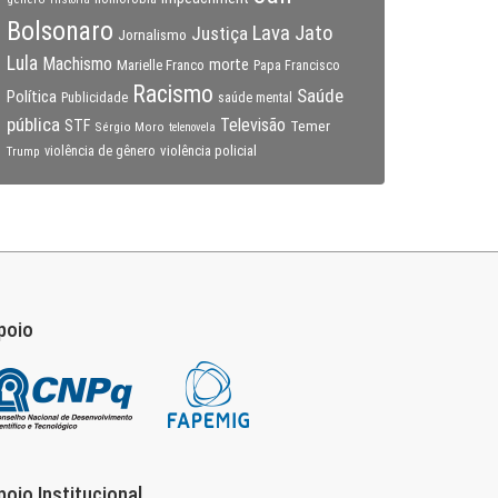
Bolsonaro
Lava Jato
Justiça
Jornalismo
Lula
Machismo
morte
Marielle Franco
Papa Francisco
Racismo
Saúde
Política
Publicidade
saúde mental
pública
Televisão
STF
Temer
Sérgio Moro
telenovela
violência policial
Trump
violência de gênero
poio
poio Institucional