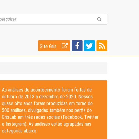
Site Gris
As análises de acontecimento foram feitas de
outubro de 2013 a dezembro de 2020. Nesses
quase oito anos foram produzidas em torno de
500 análises, divulgadas também nos perfis do
GrisLab em três redes sociais (Facebook, Twitter
e Instagram). As análises estão agrupadas nas
categorias abaixo.