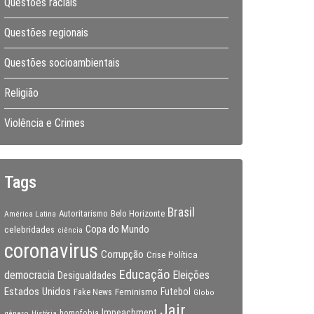
Questões raciais
Questões regionais
Questões socioambientais
Religião
Violência e Crimes
Tags
Brasil
Autoritarismo
Belo Horizonte
América Latina
Copa do Mundo
celebridades
ciência
coronavirus
Corrupção
Crise Política
Educação
Eleições
democracia
Desigualdades
Estados Unidos
Feminismo
Futebol
Fake News
Globo
Jair
Impeachment
gênero
homofobia
História