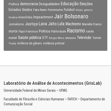
Educação
Eleições
democracia
Política
Desigualdades
Estados Unidos
Feminismo
Futebol
Fake News
Globo
gênero
Jair Bolsonaro
Impeachment
homofobia
História
Lava Jato
Justiça
Lula
Machismo
Jornalismo
Marielle Franco
Racismo
morte
Política
Papa Francisco
Publicidade
saúde
Saúde pública
Televisão
STF
Temer
mental
Sérgio Moro
telenovela
violência policial
Trump
violência de gênero
Laboratório de Análise de Acontecimentos (GrisLab)
Universidade Federal de Minas Gerais – UFMG
Faculdade de Filosofia e Ciências Humanas – FAFICH – Departamento de
Comunicação Social