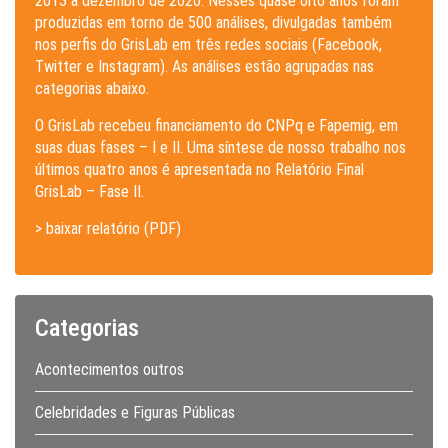
2013 a dezembro de 2020. Nesses quase oito anos foram
produzidas em torno de 500 análises, divulgadas também
nos perfis do GrisLab em três redes sociais (Facebook,
Twitter e Instagram). As análises estão agrupadas nas
categorias abaixo.
O GrisLab recebeu financiamento do CNPq e Fapemig, em
suas duas fases – I e II. Uma síntese de nosso trabalho nos
últimos quatro anos é apresentada no Relatório Final
GrisLab – Fase II.
> baixar relatório (PDF)
Categorias
Acontecimentos outros
Celebridades e Figuras Públicas