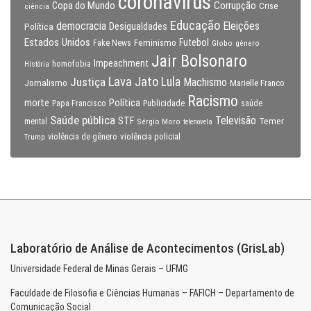
coronavirus
Copa do Mundo
Corrupção
Crise
ciência
Educação
Eleições
democracia
Política
Desigualdades
Estados Unidos
Feminismo
Futebol
Fake News
Globo
gênero
Jair Bolsonaro
Impeachment
homofobia
História
Lava Jato
Justiça
Lula
Machismo
Jornalismo
Marielle Franco
Racismo
morte
Política
Papa Francisco
Publicidade
saúde
Saúde pública
Televisão
STF
Temer
mental
Sérgio Moro
telenovela
violência policial
Trump
violência de gênero
Laboratório de Análise de Acontecimentos (GrisLab)
Universidade Federal de Minas Gerais – UFMG
Faculdade de Filosofia e Ciências Humanas – FAFICH – Departamento de
Comunicação Social