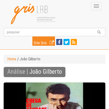
Toggle
navigati
Site Gris
Home
/
João Gilberto
Análise |
João Gilberto