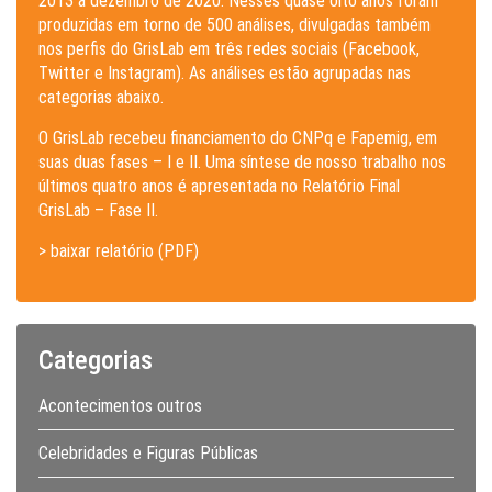
2013 a dezembro de 2020. Nesses quase oito anos foram
produzidas em torno de 500 análises, divulgadas também
nos perfis do GrisLab em três redes sociais (Facebook,
Twitter e Instagram). As análises estão agrupadas nas
categorias abaixo.
O GrisLab recebeu financiamento do CNPq e Fapemig, em
suas duas fases – I e II. Uma síntese de nosso trabalho nos
últimos quatro anos é apresentada no Relatório Final
GrisLab – Fase II.
> baixar relatório (PDF)
Categorias
Acontecimentos outros
Celebridades e Figuras Públicas