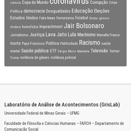
coronavirus
Copa do Mundo
Corrupção
Crise
ciência
Educação
Eleições
democracia
Política
Desigualdades
Estados Unidos
Feminismo
Futebol
Fake News
Globo
gênero
Jair Bolsonaro
Impeachment
homofobia
História
Lava Jato
Justiça
Lula
Machismo
Jornalismo
Marielle Franco
Racismo
morte
Política
Papa Francisco
Publicidade
saúde
Saúde pública
Televisão
STF
Temer
mental
Sérgio Moro
telenovela
violência policial
Trump
violência de gênero
Laboratório de Análise de Acontecimentos (GrisLab)
Universidade Federal de Minas Gerais – UFMG
Faculdade de Filosofia e Ciências Humanas – FAFICH – Departamento de
Comunicação Social