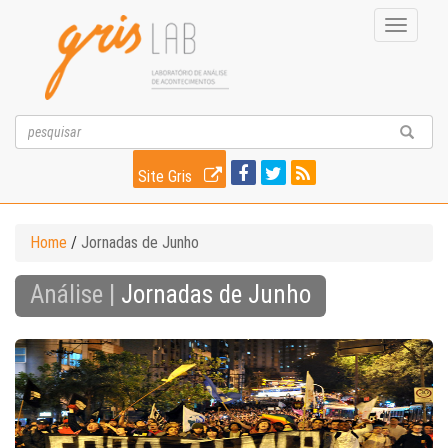
Toggle
navigati
Site Gris
Home
/
Jornadas de Junho
Análise |
Jornadas de Junho