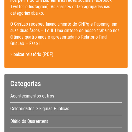
nos perfis do GrisLab em três redes sociais (Facebook,
Twitter e Instagram). As análises estão agrupadas nas
categorias abaixo.
O GrisLab recebeu financiamento do CNPq e Fapemig, em
suas duas fases – I e II. Uma síntese de nosso trabalho nos
últimos quatro anos é apresentada no Relatório Final
GrisLab – Fase II.
> baixar relatório (PDF)
Categorias
Acontecimentos outros
Celebridades e Figuras Públicas
Diário da Quarentena