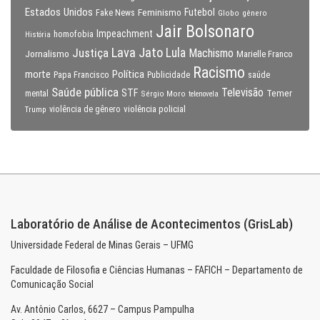
Estados Unidos
Feminismo
Futebol
Fake News
Globo
gênero
Jair Bolsonaro
Impeachment
homofobia
História
Lava Jato
Justiça
Lula
Machismo
Jornalismo
Marielle Franco
Racismo
morte
Política
Papa Francisco
Publicidade
saúde
Saúde pública
Televisão
STF
Temer
mental
Sérgio Moro
telenovela
violência policial
Trump
violência de gênero
Laboratório de Análise de Acontecimentos (GrisLab)
Universidade Federal de Minas Gerais – UFMG
Faculdade de Filosofia e Ciências Humanas – FAFICH – Departamento de
Comunicação Social
Av. Antônio Carlos, 6627 – Campus Pampulha