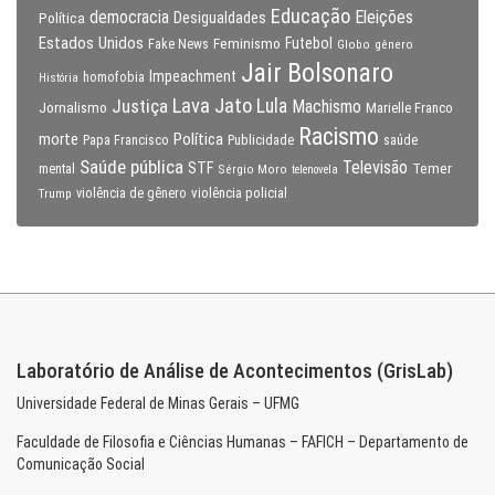
Educação
Eleições
democracia
Política
Desigualdades
Estados Unidos
Feminismo
Futebol
Fake News
Globo
gênero
Jair Bolsonaro
Impeachment
homofobia
História
Lava Jato
Justiça
Lula
Machismo
Jornalismo
Marielle Franco
Racismo
morte
Política
Papa Francisco
Publicidade
saúde
Saúde pública
Televisão
STF
Temer
mental
Sérgio Moro
telenovela
violência policial
Trump
violência de gênero
Laboratório de Análise de Acontecimentos (GrisLab)
Universidade Federal de Minas Gerais – UFMG
Faculdade de Filosofia e Ciências Humanas – FAFICH – Departamento de
Comunicação Social