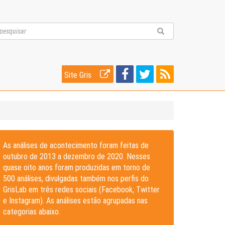
Site Gris
As análises de acontecimento foram feitas de
outubro de 2013 a dezembro de 2020. Nesses
quase oito anos foram produzidas em torno de
500 análises, divulgadas também nos perfis do
GrisLab em três redes sociais (Facebook, Twitter
e Instagram). As análises estão agrupadas nas
categorias abaixo.