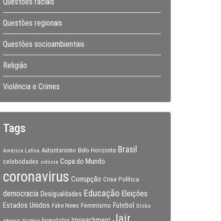
Questões raciais
Questões regionais
Questões socioambientais
Religião
Violência e Crimes
Tags
Brasil
Autoritarismo
Belo Horizonte
América Latina
Copa do Mundo
celebridades
ciência
coronavirus
Corrupção
Crise Política
Educação
Eleições
democracia
Desigualdades
Estados Unidos
Feminismo
Futebol
Fake News
Globo
Jair
Impeachment
gênero
homofobia
História