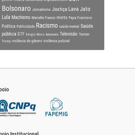
Bolsonaro
Lava Jato
Justiça
Jornalismo
Lula
Machismo
morte
Marielle Franco
Papa Francisco
Racismo
Saúde
Política
Publicidade
saúde mental
pública
Televisão
STF
Temer
Sérgio Moro
telenovela
violência policial
Trump
violência de gênero
poio
poio Institucional