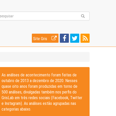
Site Gris
As análises de acontecimento foram feitas de
outubro de 2013 a dezembro de 2020. Nesses
quase oito anos foram produzidas em torno de
500 análises, divulgadas também nos perfis do
GrisLab em três redes sociais (Facebook, Twitter
e Instagram). As análises estão agrupadas nas
categorias abaixo.