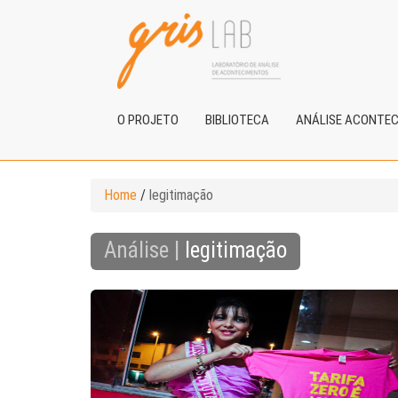
O PROJETO
BIBLIOTECA
ANÁLISE ACONTE
Home
/
legitimação
Análise |
legitimação