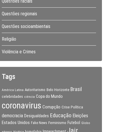
Questões raciais
Questões regionais
Questões socioambientais
Religião
Violência e Crimes
Tags
Brasil
Autoritarismo
Belo Horizonte
América Latina
Copa do Mundo
celebridades
ciência
coronavirus
Corrupção
Crise Política
Educação
Eleições
democracia
Desigualdades
Estados Unidos
Feminismo
Futebol
Fake News
Globo
Jair
Impeachment
gênero
homofobia
História