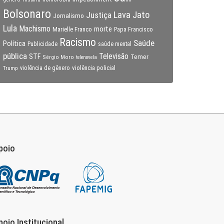
Bolsonaro
Lava Jato
Justiça
Jornalismo
Lula
Machismo
morte
Marielle Franco
Papa Francisco
Racismo
Saúde
Política
Publicidade
saúde mental
pública
Televisão
STF
Temer
Sérgio Moro
telenovela
violência policial
Trump
violência de gênero
poio
poio Institucional