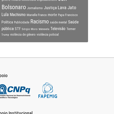
Bolsonaro
Lava Jato
Justiça
Jornalismo
Lula
Machismo
morte
Marielle Franco
Papa Francisco
Racismo
Saúde
Política
Publicidade
saúde mental
pública
Televisão
STF
Temer
Sérgio Moro
telenovela
violência policial
Trump
violência de gênero
poio
poio Institucional