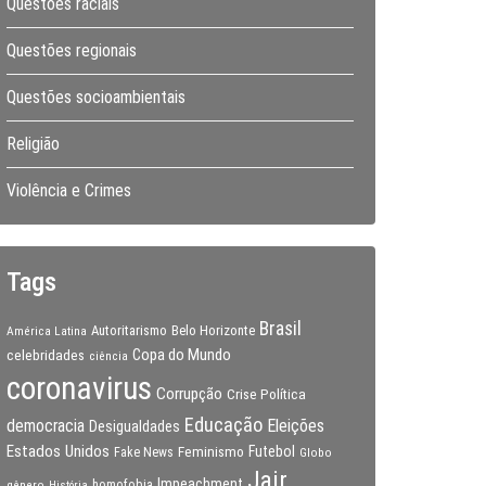
Questões raciais
Questões regionais
Questões socioambientais
Religião
Violência e Crimes
Tags
Brasil
Autoritarismo
Belo Horizonte
América Latina
Copa do Mundo
celebridades
ciência
coronavirus
Corrupção
Crise Política
Educação
Eleições
democracia
Desigualdades
Estados Unidos
Feminismo
Futebol
Fake News
Globo
Jair
Impeachment
gênero
homofobia
História