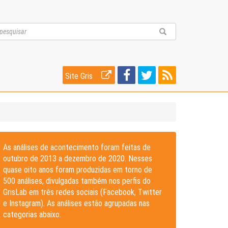
Site Gris
As análises de acontecimento foram feitas de
outubro de 2013 a dezembro de 2020. Nesses
quase oito anos foram produzidas em torno de
500 análises, divulgadas também nos perfis do
GrisLab em três redes sociais (Facebook, Twitter
e Instagram). As análises estão agrupadas nas
categorias abaixo.