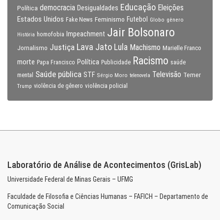
Educação
Eleições
democracia
Política
Desigualdades
Estados Unidos
Feminismo
Futebol
Fake News
Globo
gênero
Jair Bolsonaro
Impeachment
homofobia
História
Lava Jato
Justiça
Lula
Machismo
Jornalismo
Marielle Franco
Racismo
morte
Política
Papa Francisco
Publicidade
saúde
Saúde pública
Televisão
STF
Temer
mental
Sérgio Moro
telenovela
violência policial
Trump
violência de gênero
Laboratório de Análise de Acontecimentos (GrisLab)
Universidade Federal de Minas Gerais – UFMG
Faculdade de Filosofia e Ciências Humanas – FAFICH – Departamento de
Comunicação Social