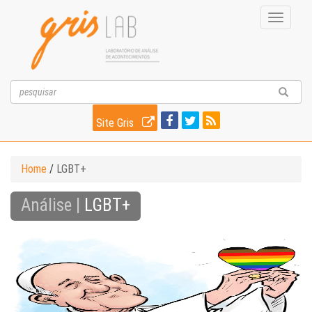
Toggle
navigati
Site Gris
Home
/
LGBT+
Análise |
LGBT+