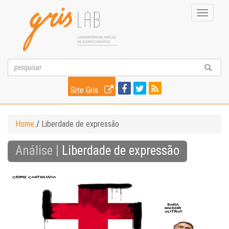
Toggle
navigati
Site Gris
Home
/
Liberdade de expressão
Análise |
Liberdade de expressão