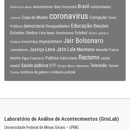
Brasil
celebridades
Autoritarismo
Belo Horizonte
América Latina
coronavirus
Copa do Mundo
Corrupção
Crise
ciência
Educação
Eleições
democracia
Política
Desigualdades
Estados Unidos
Feminismo
Futebol
Fake News
Globo
gênero
Jair Bolsonaro
Impeachment
homofobia
História
Lava Jato
Justiça
Lula
Machismo
Jornalismo
Marielle Franco
Racismo
morte
Política
Papa Francisco
Publicidade
saúde
Saúde pública
Televisão
STF
Temer
mental
Sérgio Moro
telenovela
violência policial
Trump
violência de gênero
Laboratório de Análise de Acontecimentos (GrisLab)
Universidade Federal de Minas Gerais – UFMG