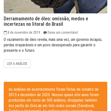
Derramamento de óleo: omissão, medos e
incertezas no litoral do Brasil
8 de novembro de 2019
Deixe um comentário!
O vazamento de óleo revela, mais uma vez, um governo incapaz,
perdas irreparáveis e um povo desesperado para garantir o
presente e o futuro.
LER A ANÁLISE
As análises de acontecimento foram feitas de outubro de
2013 a dezembro de 2020. Nesses quase oito anos foram
produzidas em torno de 500 análises, divulgadas também
nos perfis do GrisLab em três redes sociais (Facebook,