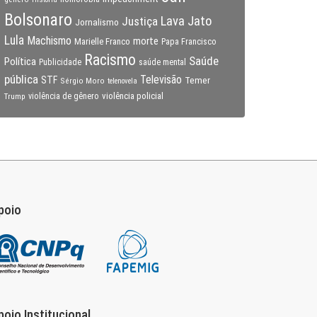
Bolsonaro
Lava Jato
Justiça
Jornalismo
Lula
Machismo
morte
Marielle Franco
Papa Francisco
Racismo
Saúde
Política
Publicidade
saúde mental
pública
Televisão
STF
Temer
Sérgio Moro
telenovela
violência policial
Trump
violência de gênero
poio
poio Institucional