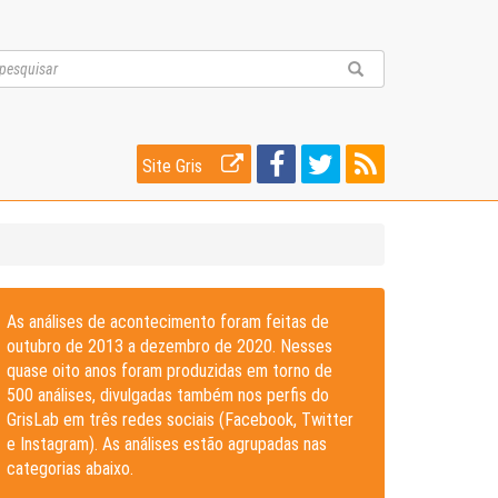
Site Gris
As análises de acontecimento foram feitas de
outubro de 2013 a dezembro de 2020. Nesses
quase oito anos foram produzidas em torno de
500 análises, divulgadas também nos perfis do
GrisLab em três redes sociais (Facebook, Twitter
e Instagram). As análises estão agrupadas nas
categorias abaixo.