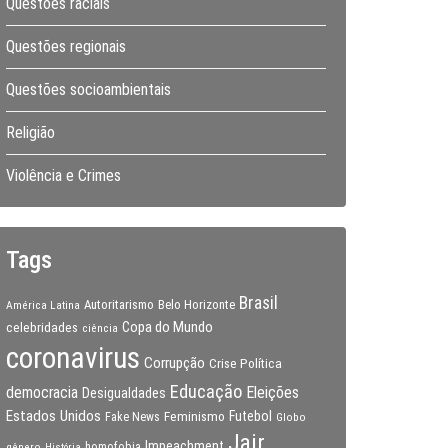
Questões raciais
Questões regionais
Questões socioambientais
Religião
Violência e Crimes
Tags
Brasil
Autoritarismo
Belo Horizonte
América Latina
Copa do Mundo
celebridades
ciência
coronavirus
Corrupção
Crise Política
Educação
Eleições
democracia
Desigualdades
Estados Unidos
Feminismo
Futebol
Fake News
Globo
Jair
Impeachment
gênero
homofobia
História