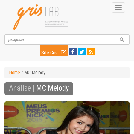
Toggle
navigati
Site Gris
Home
/
MC Melody
Análise |
MC Melody