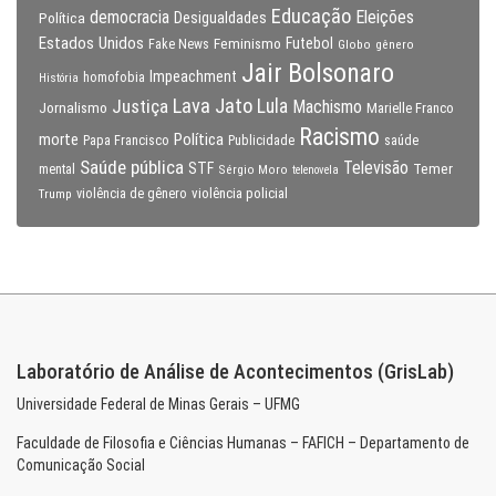
Educação
Eleições
democracia
Política
Desigualdades
Estados Unidos
Feminismo
Futebol
Fake News
Globo
gênero
Jair Bolsonaro
Impeachment
homofobia
História
Lava Jato
Justiça
Lula
Machismo
Jornalismo
Marielle Franco
Racismo
morte
Política
Papa Francisco
Publicidade
saúde
Saúde pública
Televisão
STF
Temer
mental
Sérgio Moro
telenovela
violência policial
Trump
violência de gênero
Laboratório de Análise de Acontecimentos (GrisLab)
Universidade Federal de Minas Gerais – UFMG
Faculdade de Filosofia e Ciências Humanas – FAFICH – Departamento de
Comunicação Social