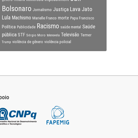
Bolsonaro
Lava Jato
Justiça
Jornalismo
Lula
Machismo
morte
Marielle Franco
Papa Francisco
Racismo
Saúde
Política
Publicidade
saúde mental
pública
Televisão
STF
Temer
Sérgio Moro
telenovela
violência policial
Trump
violência de gênero
poio