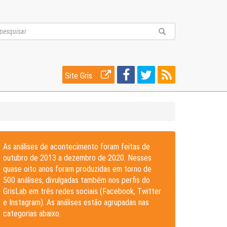
Site Gris
As análises de acontecimento foram feitas de
outubro de 2013 a dezembro de 2020. Nesses
quase oito anos foram produzidas em torno de
500 análises, divulgadas também nos perfis do
GrisLab em três redes sociais (Facebook, Twitter
e Instagram). As análises estão agrupadas nas
categorias abaixo.