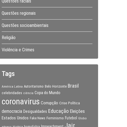
Questões raciais
Questões regionais
Questões socioambientais
Religião
Violência e Crimes
Tags
Brasil
Autoritarismo
Belo Horizonte
América Latina
Copa do Mundo
celebridades
ciência
coronavirus
Corrupção
Crise Política
Educação
Eleições
democracia
Desigualdades
Estados Unidos
Feminismo
Futebol
Fake News
Globo
Jair
Impeachment
gênero
homofobia
História