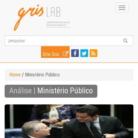
Toggle
navigati
Site Gris
Home
/
Ministério Público
Análise |
Ministério Público