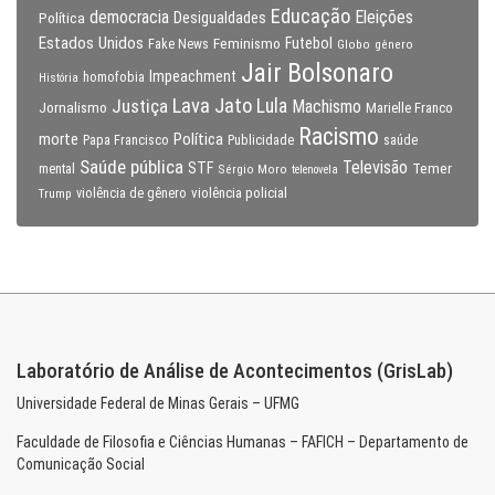
Educação
Eleições
democracia
Política
Desigualdades
Estados Unidos
Feminismo
Futebol
Fake News
Globo
gênero
Jair Bolsonaro
Impeachment
homofobia
História
Lava Jato
Justiça
Lula
Machismo
Jornalismo
Marielle Franco
Racismo
morte
Política
Papa Francisco
Publicidade
saúde
Saúde pública
Televisão
STF
Temer
mental
Sérgio Moro
telenovela
violência policial
Trump
violência de gênero
Laboratório de Análise de Acontecimentos (GrisLab)
Universidade Federal de Minas Gerais – UFMG
Faculdade de Filosofia e Ciências Humanas – FAFICH – Departamento de
Comunicação Social