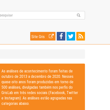
Site Gris
As análises de acontecimento foram feitas de
outubro de 2013 a dezembro de 2020. Nesses
quase oito anos foram produzidas em torno de
500 análises, divulgadas também nos perfis do
GrisLab em três redes sociais (Facebook, Twitter
e Instagram). As análises estão agrupadas nas
categorias abaixo.