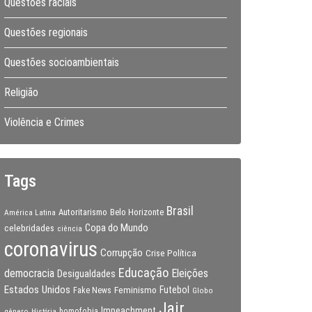
Questões raciais
Questões regionais
Questões socioambientais
Religião
Violência e Crimes
Tags
Brasil
Autoritarismo
Belo Horizonte
América Latina
Copa do Mundo
celebridades
ciência
coronavirus
Corrupção
Crise Política
Educação
Eleições
democracia
Desigualdades
Estados Unidos
Feminismo
Futebol
Fake News
Globo
Jair
Impeachment
gênero
homofobia
História