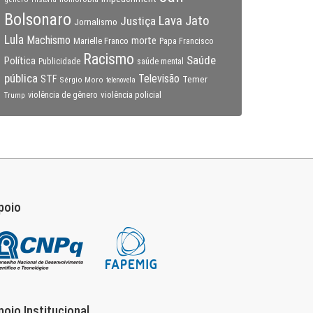
Bolsonaro
Lava Jato
Justiça
Jornalismo
Lula
Machismo
morte
Marielle Franco
Papa Francisco
Racismo
Saúde
Política
Publicidade
saúde mental
pública
Televisão
STF
Temer
Sérgio Moro
telenovela
violência policial
Trump
violência de gênero
poio
poio Institucional