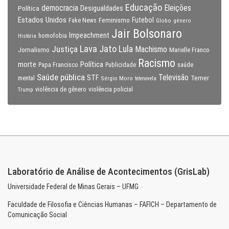
Educação
Eleições
democracia
Política
Desigualdades
Estados Unidos
Feminismo
Futebol
Fake News
Globo
gênero
Jair Bolsonaro
Impeachment
homofobia
História
Lava Jato
Justiça
Lula
Machismo
Jornalismo
Marielle Franco
Racismo
morte
Política
Papa Francisco
Publicidade
saúde
Saúde pública
Televisão
STF
Temer
mental
Sérgio Moro
telenovela
violência policial
Trump
violência de gênero
Laboratório de Análise de Acontecimentos (GrisLab)
Universidade Federal de Minas Gerais – UFMG
Faculdade de Filosofia e Ciências Humanas – FAFICH – Departamento de
Comunicação Social