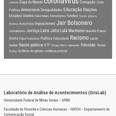
coronavirus
Copa do Mundo
Corrupção
Crise
ciência
Educação
Eleições
democracia
Política
Desigualdades
Estados Unidos
Feminismo
Futebol
Fake News
Globo
gênero
Jair Bolsonaro
Impeachment
homofobia
História
Lava Jato
Justiça
Lula
Machismo
Jornalismo
Marielle Franco
Racismo
morte
Política
Papa Francisco
Publicidade
saúde
Saúde pública
Televisão
STF
Temer
mental
Sérgio Moro
telenovela
violência policial
Trump
violência de gênero
Laboratório de Análise de Acontecimentos (GrisLab)
Universidade Federal de Minas Gerais – UFMG
Faculdade de Filosofia e Ciências Humanas – FAFICH – Departamento de
Comunicação Social