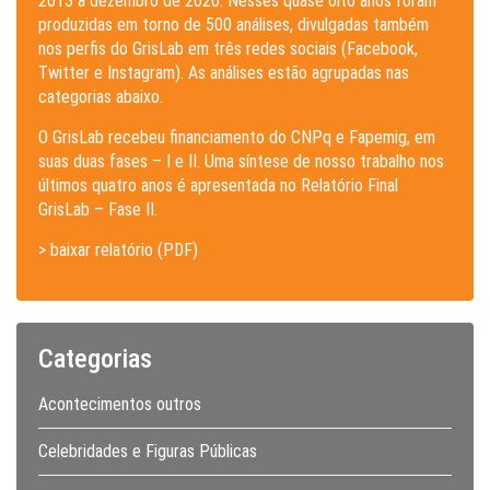
2013 a dezembro de 2020. Nesses quase oito anos foram
produzidas em torno de 500 análises, divulgadas também
nos perfis do GrisLab em três redes sociais (Facebook,
Twitter e Instagram). As análises estão agrupadas nas
categorias abaixo.
O GrisLab recebeu financiamento do CNPq e Fapemig, em
suas duas fases – I e II. Uma síntese de nosso trabalho nos
últimos quatro anos é apresentada no Relatório Final
GrisLab – Fase II.
> baixar relatório (PDF)
Categorias
Acontecimentos outros
Celebridades e Figuras Públicas