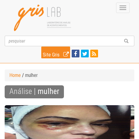
Toggle
navigati
Site Gris
Home
/
mulher
Análise |
mulher