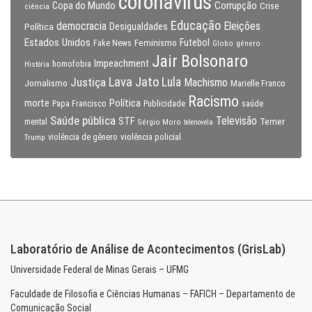
coronavirus
Copa do Mundo
Corrupção
Crise
ciência
Educação
Eleições
democracia
Política
Desigualdades
Estados Unidos
Feminismo
Futebol
Fake News
Globo
gênero
Jair Bolsonaro
Impeachment
homofobia
História
Lava Jato
Justiça
Lula
Machismo
Jornalismo
Marielle Franco
Racismo
morte
Política
Papa Francisco
Publicidade
saúde
Saúde pública
Televisão
STF
Temer
mental
Sérgio Moro
telenovela
violência policial
Trump
violência de gênero
Laboratório de Análise de Acontecimentos (GrisLab)
Universidade Federal de Minas Gerais – UFMG
Faculdade de Filosofia e Ciências Humanas – FAFICH – Departamento de
Comunicação Social