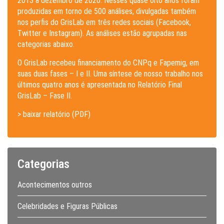
2013 a dezembro de 2020. Nesses quase oito anos foram
produzidas em torno de 500 análises, divulgadas também
nos perfis do GrisLab em três redes sociais (Facebook,
Twitter e Instagram). As análises estão agrupadas nas
categorias abaixo.
O GrisLab recebeu financiamento do CNPq e Fapemig, em
suas duas fases – I e II. Uma síntese de nosso trabalho nos
últimos quatro anos é apresentada no Relatório Final
GrisLab – Fase II.
> baixar relatório (PDF)
Categorias
Acontecimentos outros
Celebridades e Figuras Públicas