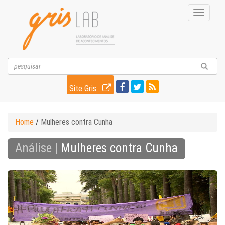
Toggle
navigati
Site Gris
Home
/
Mulheres contra Cunha
Análise |
Mulheres contra Cunha