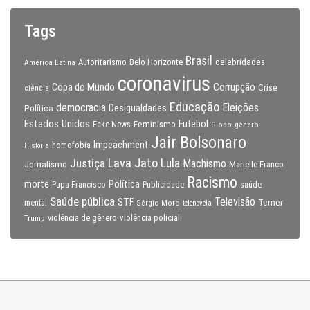
Tags
Brasil
celebridades
Autoritarismo
Belo Horizonte
América Latina
coronavirus
Copa do Mundo
Corrupção
Crise
ciência
Educação
Eleições
democracia
Política
Desigualdades
Estados Unidos
Feminismo
Futebol
Fake News
Globo
gênero
Jair Bolsonaro
Impeachment
homofobia
História
Lava Jato
Justiça
Lula
Machismo
Jornalismo
Marielle Franco
Racismo
morte
Política
Papa Francisco
Publicidade
saúde
Saúde pública
Televisão
STF
Temer
mental
Sérgio Moro
telenovela
violência policial
Trump
violência de gênero