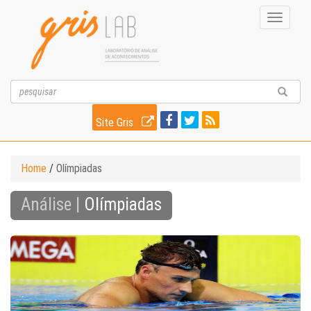
Toggle
navigati
Site Gris
Home
/
Olímpiadas
Análise |
Olímpiadas