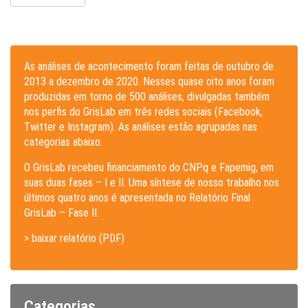
As análises de acontecimento foram feitas de outubro de
2013 a dezembro de 2020. Nesses quase oito anos foram
produzidas em torno de 500 análises, divulgadas também
nos perfis do GrisLab em três redes sociais (Facebook,
Twitter e Instagram). As análises estão agrupadas nas
categorias abaixo.
O GrisLab recebeu financiamento do CNPq e Fapemig, em
suas duas fases – I e II. Uma síntese de nosso trabalho nos
últimos quatro anos é apresentada no Relatório Final
GrisLab – Fase II.
> baixar relatório (PDF)
Categorias