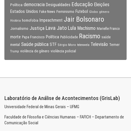
Educação
Eleições
democracia
Política
Desigualdades
Estados Unidos
Feminismo
Futebol
Fake News
Globo
gênero
Jair Bolsonaro
Impeachment
homofobia
História
Lava Jato
Justiça
Lula
Machismo
Jornalismo
Marielle Franco
Racismo
morte
Política
Papa Francisco
Publicidade
saúde
Saúde pública
Televisão
STF
Temer
mental
Sérgio Moro
telenovela
violência policial
Trump
violência de gênero
Laboratório de Análise de Acontecimentos (GrisLab)
Universidade Federal de Minas Gerais – UFMG
Faculdade de Filosofia e Ciências Humanas – FAFICH – Departamento de
Comunicação Social