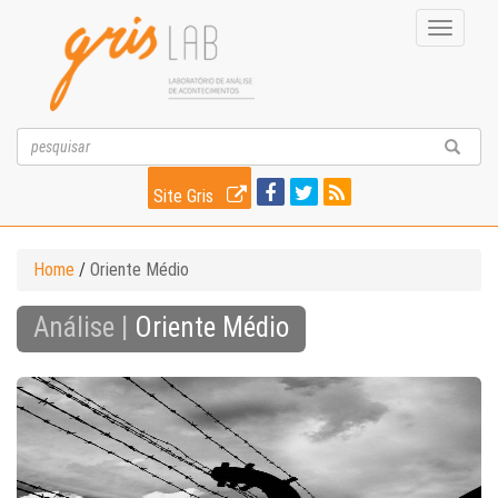
Toggle
navigati
Site Gris
Home
/
Oriente Médio
Análise |
Oriente Médio