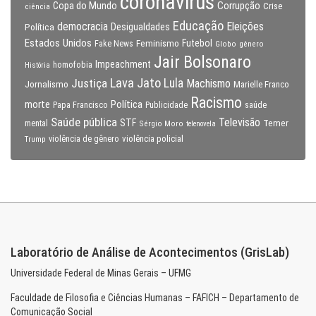
coronavirus
Copa do Mundo
Corrupção
Crise
ciência
Educação
Eleições
democracia
Política
Desigualdades
Estados Unidos
Feminismo
Futebol
Fake News
Globo
gênero
Jair Bolsonaro
Impeachment
homofobia
História
Lava Jato
Justiça
Lula
Machismo
Jornalismo
Marielle Franco
Racismo
morte
Política
Papa Francisco
Publicidade
saúde
Saúde pública
Televisão
STF
Temer
mental
Sérgio Moro
telenovela
violência policial
Trump
violência de gênero
Laboratório de Análise de Acontecimentos (GrisLab)
Universidade Federal de Minas Gerais – UFMG
Faculdade de Filosofia e Ciências Humanas – FAFICH – Departamento de
Comunicação Social