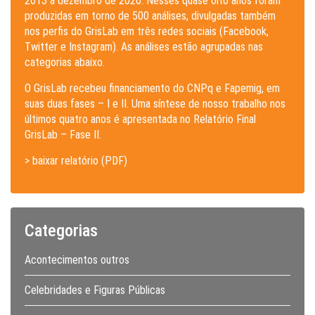
2013 a dezembro de 2020. Nesses quase oito anos foram
produzidas em torno de 500 análises, divulgadas também
nos perfis do GrisLab em três redes sociais (Facebook,
Twitter e Instagram). As análises estão agrupadas nas
categorias abaixo.
O GrisLab recebeu financiamento do CNPq e Fapemig, em
suas duas fases – I e II. Uma síntese de nosso trabalho nos
últimos quatro anos é apresentada no Relatório Final
GrisLab – Fase II.
> baixar relatório (PDF)
Categorias
Acontecimentos outros
Celebridades e Figuras Públicas