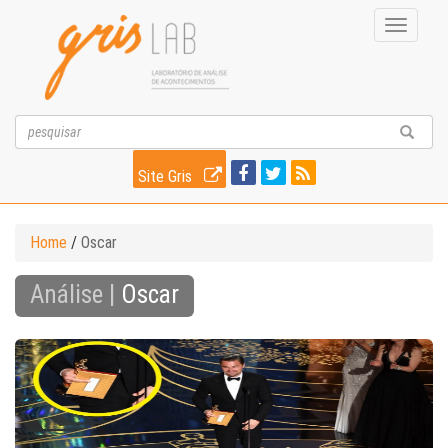
Toggle
navigati
Site Gris
Home
/
Oscar
Análise |
Oscar