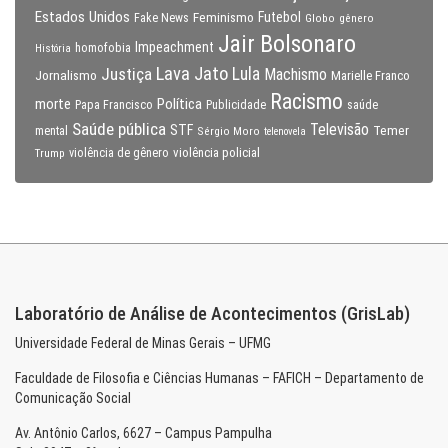
Estados Unidos
Feminismo
Futebol
Fake News
Globo
gênero
Jair Bolsonaro
Impeachment
homofobia
História
Lava Jato
Justiça
Lula
Machismo
Jornalismo
Marielle Franco
Racismo
morte
Política
Papa Francisco
Publicidade
saúde
Saúde pública
Televisão
STF
Temer
mental
Sérgio Moro
telenovela
violência policial
Trump
violência de gênero
Laboratório de Análise de Acontecimentos (GrisLab)
Universidade Federal de Minas Gerais – UFMG
Faculdade de Filosofia e Ciências Humanas – FAFICH – Departamento de
Comunicação Social
Av. Antônio Carlos, 6627 – Campus Pampulha