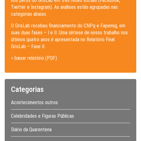
nos perfis do GrisLab em três redes sociais (Facebook,
Twitter e Instagram). As análises estão agrupadas nas
categorias abaixo.
O GrisLab recebeu financiamento do CNPq e Fapemig, em
suas duas fases – I e II. Uma síntese de nosso trabalho nos
últimos quatro anos é apresentada no Relatório Final
GrisLab – Fase II.
> baixar relatório (PDF)
Categorias
Acontecimentos outros
Celebridades e Figuras Públicas
Diário da Quarentena