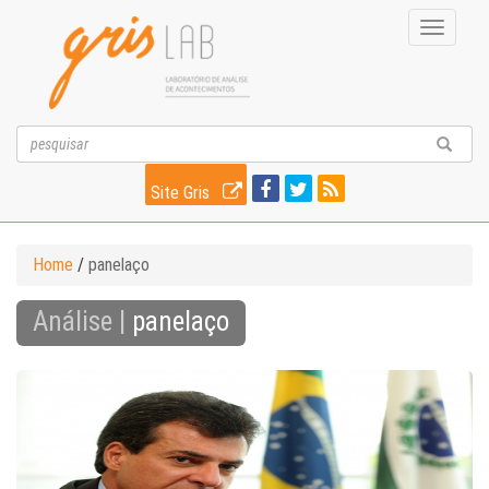
Toggle
navigati
Site Gris
Home
/
panelaço
Análise |
panelaço