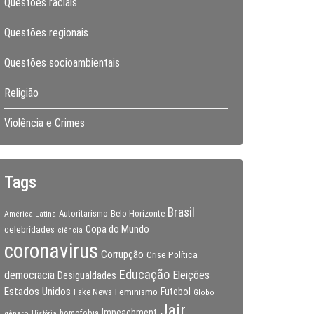
Questões raciais
Questões regionais
Questões socioambientais
Religião
Violência e Crimes
Tags
Brasil
Autoritarismo
Belo Horizonte
América Latina
Copa do Mundo
celebridades
ciência
coronavirus
Corrupção
Crise Política
Educação
Eleições
democracia
Desigualdades
Estados Unidos
Feminismo
Futebol
Fake News
Globo
Jair
Impeachment
gênero
homofobia
História