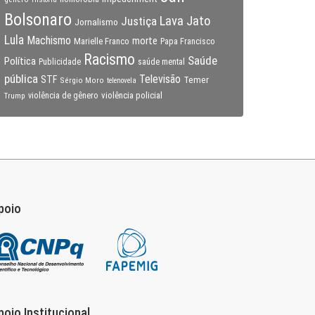
Bolsonaro
Lava Jato
Justiça
Jornalismo
Lula
Machismo
morte
Marielle Franco
Papa Francisco
Racismo
Saúde
Política
Publicidade
saúde mental
pública
Televisão
STF
Temer
Sérgio Moro
telenovela
violência policial
Trump
violência de gênero
poio
poio Institucional