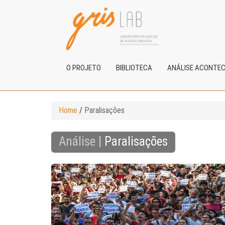
O PROJETO
BIBLIOTECA
ANÁLISE ACONTE
Home
/
Paralisações
Análise |
Paralisações