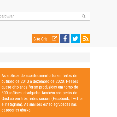
Site Gris
As análises de acontecimento foram feitas de
outubro de 2013 a dezembro de 2020. Nesses
quase oito anos foram produzidas em torno de
500 análises, divulgadas também nos perfis do
GrisLab em três redes sociais (Facebook, Twitter
e Instagram). As análises estão agrupadas nas
categorias abaixo.