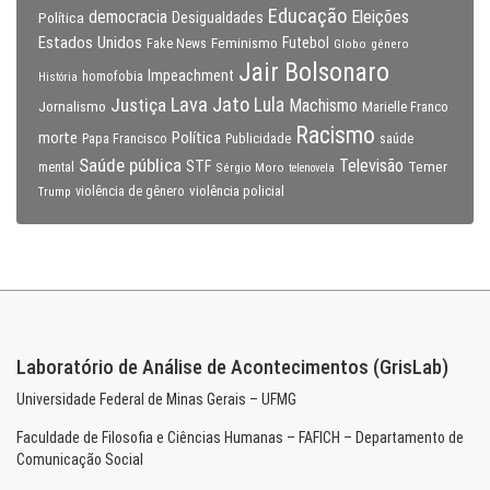
Educação
Eleições
democracia
Política
Desigualdades
Estados Unidos
Feminismo
Futebol
Fake News
Globo
gênero
Jair Bolsonaro
Impeachment
homofobia
História
Lava Jato
Justiça
Lula
Machismo
Jornalismo
Marielle Franco
Racismo
morte
Política
Papa Francisco
Publicidade
saúde
Saúde pública
Televisão
STF
Temer
mental
Sérgio Moro
telenovela
violência policial
Trump
violência de gênero
Laboratório de Análise de Acontecimentos (GrisLab)
Universidade Federal de Minas Gerais – UFMG
Faculdade de Filosofia e Ciências Humanas – FAFICH – Departamento de
Comunicação Social