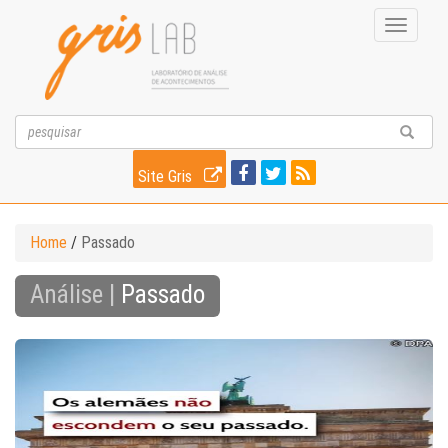
Toggle
navigati
Site Gris
Home
/
Passado
Análise |
Passado